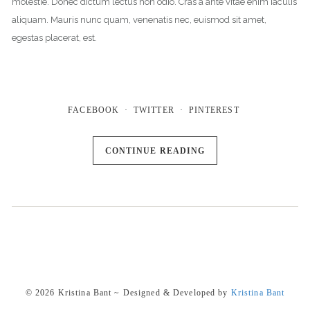
molestie. Donec dictum lectus non odio. Cras a ante vitae enim iaculis
aliquam. Mauris nunc quam, venenatis nec, euismod sit amet,
egestas placerat, est.
FACEBOOK
TWITTER
PINTEREST
CONTINUE READING
© 2026 Kristina Bant ~ Designed & Developed by
Kristina Bant