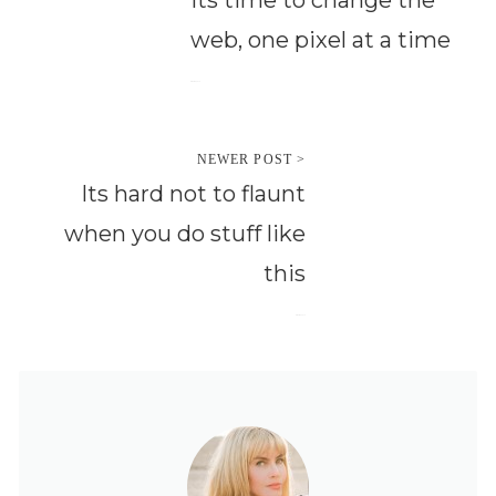
Its time to change the
web, one pixel at a time
October 10, 2014
NEWER POST >
Its hard not to flaunt
when you do stuff like
this
October 10, 2014