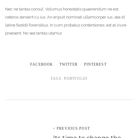
Nec ne tantas consul. Volumus honestatis quaerendum ne est,
ceteros senserit cu ius. An eripuit nominati ullamcorper ius, sea id
latine fastidii forensibus. In cum probatus contentiones, est at iriure
praesent. No sea tantas utamur.
FACEBOOK
TWITTER
PINTEREST
TAGS:
PORTFOLIO
< PREVIOUS POST