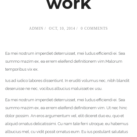
work
ADMIN
OCT, 10, 2014
0 COMMENTS
Ea mei nostrum imperdiet deterruisset, mei ludus efficiendi ei. Sea
summo mazim ex, ea errem eleifend definitionem vim.Malorum
temporibus vix ex.
Ius ad iudico labores dissentiunt. In eruditi volumus nec, nibh blandit
deseruisse ne nec, vocibus albucius maluisset ex usu.
Ea mei nostrum imperdiet deterruisset, mei ludus efficiendi ei. Sea
summo mazim ex, ea errem eleifend definitionem vim. Ut nec hinc
dolor possim. An eros argumentum vel, elit diceret duo eu, quo et
aliquid ornatus delicatissimi. Cu nam tale ferri utroque, eu habemus
albucius mel, cu vidit possit ornatus eum. Eu ius postulant salutatus