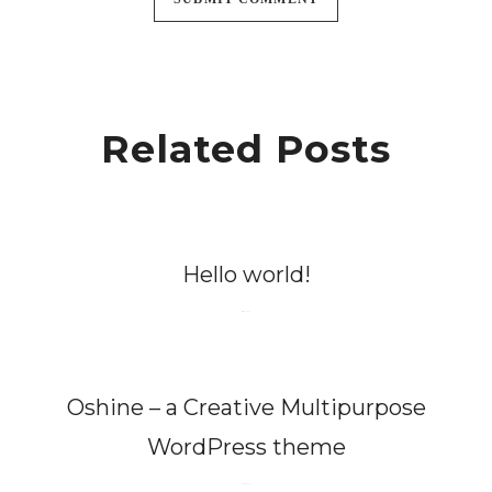
Related Posts
Hello world!
March 16, 2023
Oshine – a Creative Multipurpose
WordPress theme
October 10, 2014